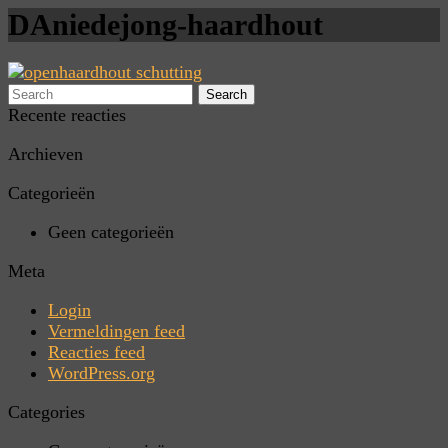
DAniedejong-haardhout
Search
Recente reacties
Archieven
Categorieën
Geen categorieën
Meta
Login
Vermeldingen feed
Reacties feed
WordPress.org
Categories